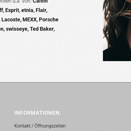
illen u.a. von:
Calvin
 Esprit, etnia, Flair,
, Lacoste, MEXX, Porsche
n, swisseye, Ted Baker,
INFORMATIONEN:
Kontakt / Öffnungszeiten