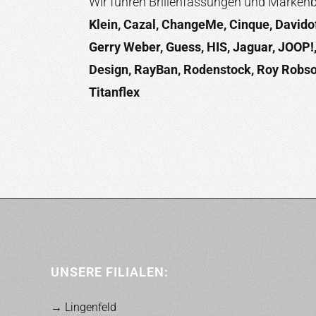
Wir führen Brillenfassungen und Markenbr
Klein, Cazal, ChangeMe, Cinque, Davidoff,
Gerry Weber, Guess, HIS, Jaguar, JOOP!
Design, RayBan, Rodenstock, Roy Robso
Titanflex
UNSERE FILIALEN:
→ Lingenfeld